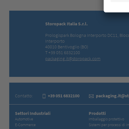
Storopack Italia S.r.l.
Prologispark Bologna Interporto DC11, Bloc
Interporto
40010 Bentivoglio (BO)
T +39 051 6832100
packaging.it@storopack.com
Contatto:
+39 051 6832100
packaging.it@s
Settori Industriali
Prodotti
Automotive
Imballaggio protettivo
E-Commerce
Sistemi per processi di i