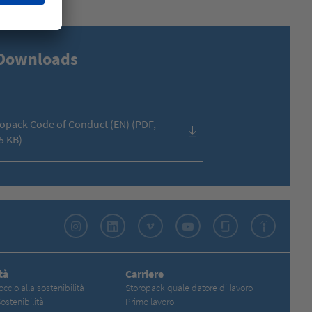
Downloads
opack Code of Conduct (EN) (PDF,
5 KB)
Instagram
LinkedIn
Vimeo
YouTube
Glassdoor
Indeed
tà
Carriere
occio alla sostenibilità
Storopack quale datore di lavoro
ostenibilità
Primo lavoro