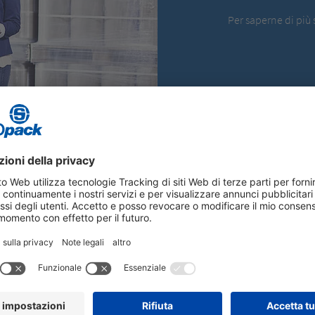
Per saperne di più 
TOROPACK
ortante della filosofia
Tutti i dipendenti, i partner comm
ostre
Values & Guidelines
. In
questi principi durante la loro c
i standard di comportamento che
tutte le sedi e gli stabilimenti d
 quanto riguarda le azioni etiche,
Gruppo Storopack. Questo docum
i condotta corretta nell’ambito
Supplier Code of Conduct
.