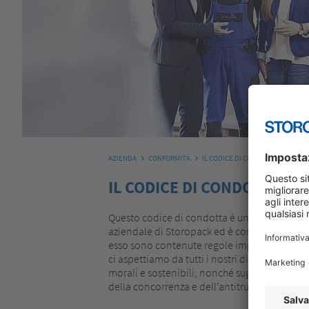
AZIENDA
CONFORMITÀ
IL CODICE DI CONDOTTA
IL CODICE DI CONDOTTA S
Questo codice di condotta è un elemento imp
aziendale di Storopack ed è conforme alle n
esso sono contenute regole importanti sugl
ci aspettiamo da tutti i nostri dipendenti per
morali e sostenibili; nonché sugli standard d
della concorrenza e dell’antitrust.