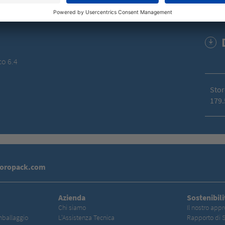
co 6.4
Stor
179.
toropack.com
Azienda
Sostenibili
Chi siamo
Il nostro appr
mballaggio
L'Assistenza Tecnica
Rapporto di S