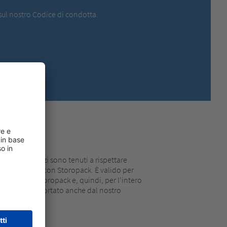
MEXICO,
SPANISH
sul nostro Codice di condotta.
MIDDLE EAST + AFRICA,
ENGLISH
NETHERLANDS,
DUTCH
POLANDS,
POLISH
SPAIN,
SPANISH
SWEDEN,
SWEDISH
SWITZERLAND,
FRENCH
SWITZERLAND,
GERMAN
TURKEY,
TURKISH
UNITED KINGDOM,
ENGLISH
UNITED STATES OF AMERICA,
ENGLISH
erciali e i terzi sono tenuti a rispettare
ollaborazione con Storopack. È valido per
i produzione Storopack e, quindi, per l'intero
ento è supportato anche dal nostro