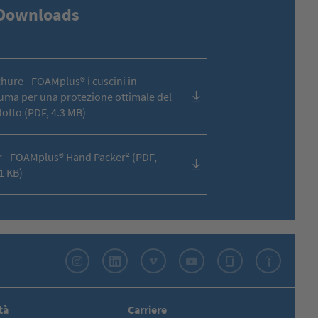
Downloads
hure - FOAMplus® i cuscini in
uma per una protezione ottimale del
otto (PDF, 4.3 MB)
r - FOAMplus® Hand Packer² (PDF,
1 KB)
Instagram
LinkedIn
Vimeo
YouTube
Glassdoor
Indeed
tà
Carriere