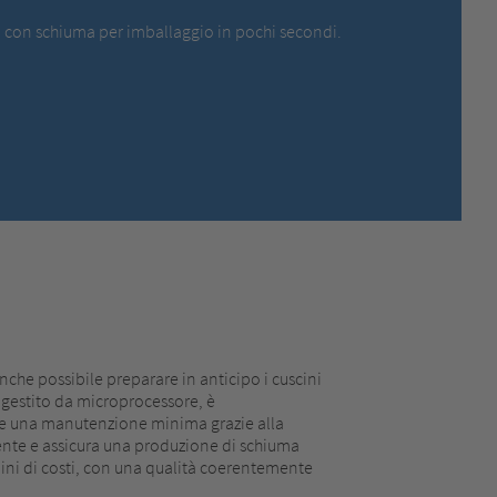
MEXICO,
SPANISH
a con schiuma per imballaggio in pochi secondi.
MIDDLE EAST + AFRICA,
ENGLISH
NETHERLANDS,
DUTCH
POLANDS,
POLISH
SPAIN,
SPANISH
SWEDEN,
SWEDISH
SWITZERLAND,
FRENCH
SWITZERLAND,
GERMAN
TURKEY,
TURKISH
UNITED KINGDOM,
ENGLISH
UNITED STATES OF AMERICA,
ENGLISH
he possibile preparare in anticipo i cuscini
,gestito da microprocessore, è
de una manutenzione minima grazie alla
nte e assicura una produzione di schiuma
mini di costi, con una qualità coerentemente