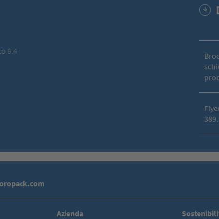
co 6.4
Broc
schi
prod
Flye
389.
toropack.com
Azienda
Sostenibili