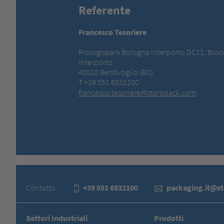
Referente
Francesco Tesoriere
Prologispark Bologna Interporto DC11, Bloc
Interporto
40010 Bentivoglio (BO)
T +39 051 6832100
francesco.tesoriere@storopack.com
Contatto:
+39 051 6832100
packaging.it@s
Settori Industriali
Prodotti