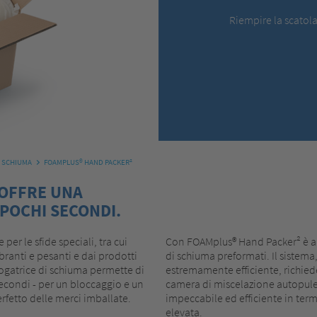
Riempire la scatol
 SCHIUMA
FOAMPLUS® HAND PACKER²
 OFFRE UNA
 POCHI SECONDI.
er le sfide speciali, tra cui
Con FOAMplus® Hand Packer² è anc
ranti e pesanti e dai prodotti
di schiuma preformati. Il sistema
ogatrice di schiuma permette di
estremamente efficiente, richie
econdi - per un bloccaggio e un
camera di miscelazione autopule
rfetto delle merci imballate.
impeccabile ed efficiente in ter
elevata.