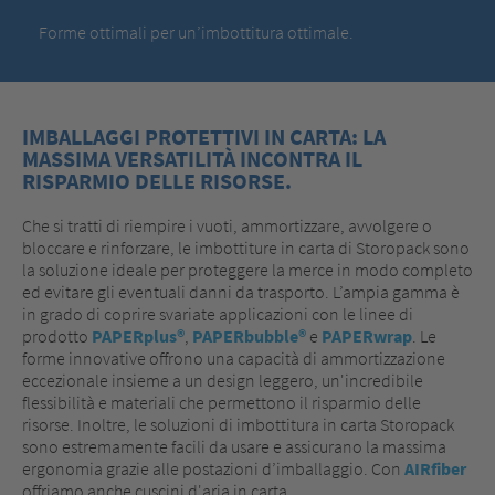
Forme ottimali per un’imbottitura ottimale.
IMBALLAGGI PROTETTIVI IN CARTA: LA
MASSIMA VERSATILITÀ INCONTRA IL
RISPARMIO DELLE RISORSE.
Che si tratti di riempire i vuoti, ammortizzare, avvolgere o
bloccare e rinforzare, le imbottiture in carta di Storopack sono
la soluzione ideale per proteggere la merce in modo completo
ed evitare gli eventuali danni da trasporto. L’ampia gamma è
in grado di coprire svariate applicazioni con le linee di
prodotto
PAPERplus®
,
PAPERbubble®
e
PAPERwrap
. Le
forme innovative offrono una capacità di ammortizzazione
eccezionale insieme a un design leggero, un'incredibile
flessibilità e materiali che permettono il risparmio delle
risorse. Inoltre, le soluzioni di imbottitura in carta Storopack
sono estremamente facili da usare e assicurano la massima
ergonomia grazie alle postazioni d’imballaggio. Con
AIRfiber
offriamo anche cuscini d'aria in carta.