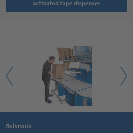
activated tape dispenser
1
2
3
4
Referente