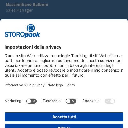
Massimiliano Balboni
Sales Manager
40010 Bentivoglio (BO)
T +393356077726
Massimiliano.balboni@storopack.com
Instagram
LinkedIn
Vimeo
YouTube
Glassdoor
Indeed
INFORMAZIONE LEGALE