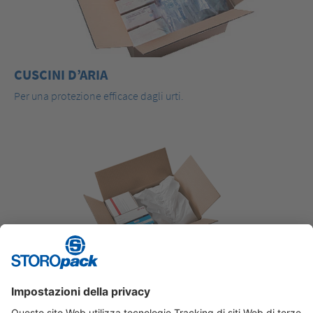
CUSCINI D’ARIA
Per una protezione efficace dagli urti.
IMBOTTITURA DI CARTA
Forme ottimali per un’imbottitura ottimale.