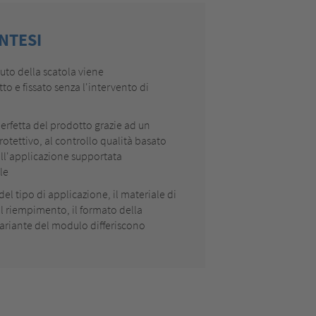
INTESI
nuto della scatola viene
o e fissato senza l'intervento di
erfetta del prodotto grazie ad un
tettivo, al controllo qualità basato
 all'applicazione supportata
ale
el tipo di applicazione, il materiale di
il riempimento, il formato della
 variante del modulo differiscono