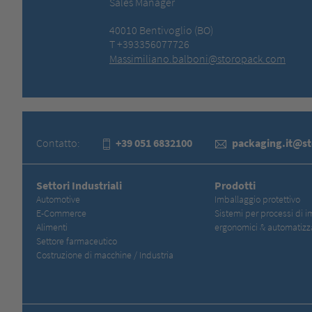
Sales Manager
40010 Bentivoglio (BO)
T +393356077726
Massimiliano.balboni@storopack.com
Contatto:
+39 051 6832100
packaging.it@s
Settori Industriali
Prodotti
Automotive
Imballaggio protettivo
E-Commerce
Sistemi per processi di i
Alimenti
ergonomici & automatizz
Settore farmaceutico
Costruzione di macchine / Industria