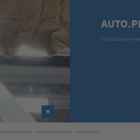
AUTO.P
Imbottisce la merce
►
MICI & AUTOMATIZZATI
WORKING AUTOMATION
AUTO.PROTECT