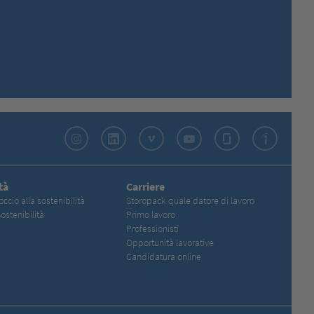
Instagram
LinkedIn
Vimeo
YouTube
Glassdoor
Indeed
tà
Carriere
occio alla sostenibilità
Storopack quale datore di lavoro
ostenibilità
Primo lavoro
Professionisti
Opportunità lavorative
Candidatura online