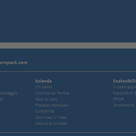
toropack.com
Azienda
Sostenibili
Chi siamo
Il nostro appr
mballaggio
L'Assistenza Tecnica
Rapporto di S
ati
Studi di caso
PPWR
Processo Storopack
Smaltimento
Conformità
Download & Video
Modulo di contatto