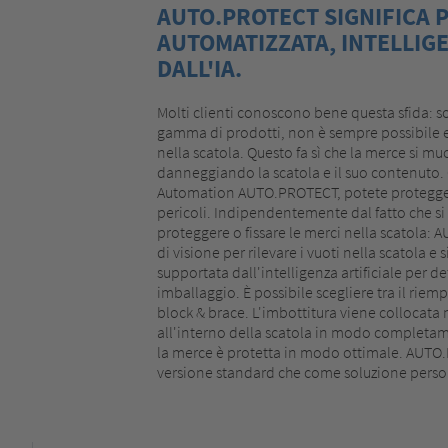
AUTO.PROTECT SIGNIFICA 
AUTOMATIZZATA, INTELLIG
DALL'IA.
Molti clienti conoscono bene questa sfida: so
gamma di prodotti, non è sempre possibile e
nella scatola. Questo fa sì che la merce si mu
danneggiando la scatola e il suo contenuto.
Automation AUTO.PROTECT, potete proteggere
pericoli. Indipendentemente dal fatto che si
proteggere o fissare le merci nella scatola:
di visione per rilevare i vuoti nella scatola e
supportata dall'intelligenza artificiale per d
imballaggio. È possibile scegliere tra il riemp
block & brace. L'imbottitura viene collocata 
all'interno della scatola in modo completa
la merce è protetta in modo ottimale. AUTO.
versione standard che come soluzione perso