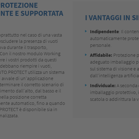
PROTEZIONE
ENTE E SUPPORTATA
I VANTAGGI IN S
Indipendente
: Il conte
prattutto nel caso di una vasta
automaticamente protett
scludere la presenza di vuoti
personale.
ova durante il trasporto,
 Con il nostro modulo Working
Affidabile:
Protezione p
 i vostri prodotti da questi
adeguato imballaggio pro
 debbano riempire i vuoti,
sul sistema di visione e
 AUTO.PROTECT utilizza un sistema
dall'intelligenza artifici
 si avvale di un'applicazione
eterminare il corretto scenario di
Individuale:
A seconda d
imento dall'alto, dal basso e il
imballaggio protettivo, 
nella posizione corretta
scatola o addirittura la
mente automatico, fino a quando
PROTECT è disponibile sia in
nalizzata.