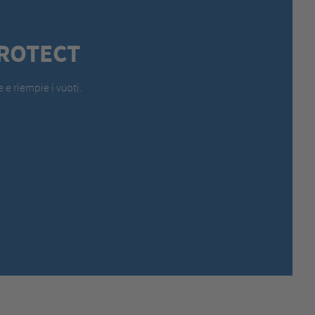
MEXICO,
SPANISH
MIDDLE EAST + AFRICA,
ENGLISH
ROTECT
NETHERLANDS,
DUTCH
POLANDS,
POLISH
SPAIN,
SPANISH
 e riempie i vuoti.
SWEDEN,
SWEDISH
SWITZERLAND,
FRENCH
SWITZERLAND,
GERMAN
TURKEY,
TURKISH
UNITED KINGDOM,
ENGLISH
UNITED STATES OF AMERICA,
ENGLISH