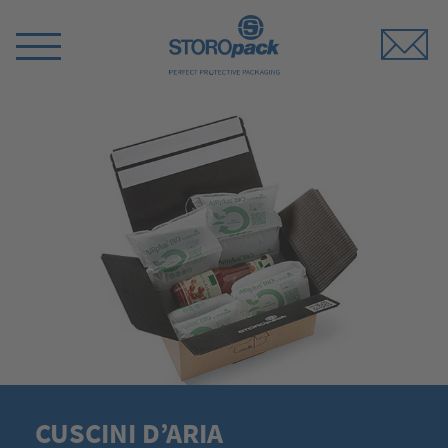
Storopack
Switch
Menu
CUSCINI D’ARIA