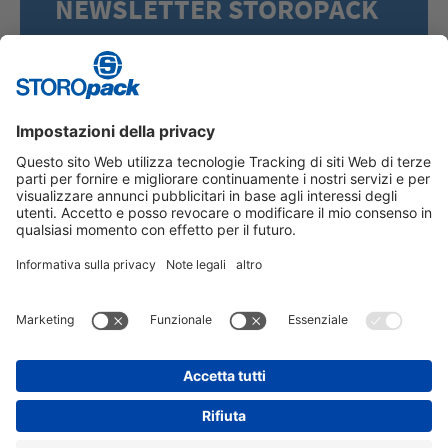
NEWSLETTER STOROPACK
Iscriviti alla nostra newsletter e rimani aggiornato
sulle soluzioni di imballaggio più innovative.
ISCRIVITI ORA
Instagram
LinkedIn
Vimeo
YouTube
Glassdoor
Indeed
INFORMAZIONE LEGALE
PROTEZIONE DEI DATI