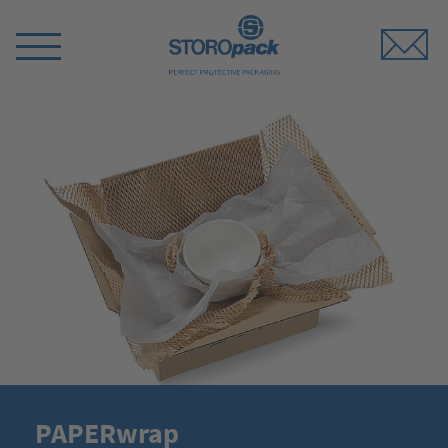
Storopack
Switch
Menu
PAPERwrap