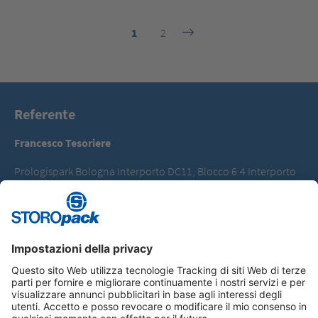
1
2
Referente
Francesco Tesoriere
Prologispark Bologna Interporto DC11, Blocco 6.4 Interporto
40010 Bentivoglio (BO)
T +39 051 6832100
francesco.tesoriere@storopack.com