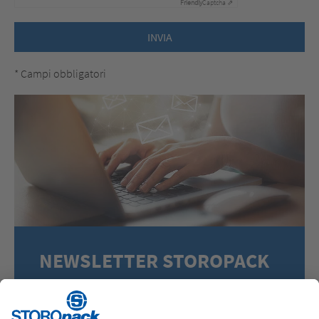
Friendly
Captcha ⇗
INVIA
*
Campi obbligatori
NEWSLETTER STOROPACK
Iscriviti alla nostra newsletter e rimani aggiornato
sulle soluzioni di imballaggio più innovative.