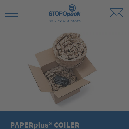
Storopack
Switch
Menu
PAPERplus® COILER