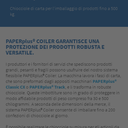
Chiocciole di carta per l'imballaggio di prodotti fino a 500
kg.
PAPERplus® COILER GARANTISCE UNA
PROTEZIONE DEI PRODOTTI ROBUSTA E
VERSATILE.
I produttori e i fornitori di servizi che spediscono prodotti
grandi, pesanti e fragili possono usufruire del nostro sistema
flessibile PAPERplus® Coiler. La macchina lavora i fasci di carta,
che sono preformati dagli appositi macchinari
PAPERplus®
Classic CX
o
PAPERplus® Track
, e li trasforma in robuste
chiocciole. Queste imbottiture sono in grado di proteggere in
modo affidabile prodotti di peso compreso fra 30 e 500
chilogrammi. A seconda delle dimensioni della merce, il
sistema PAPERplus® Coiler consente di imballare fino a 200
confezioni di chiocciole al giorno.
È possibile realizzare le chiocciole su misura per gli articoli da