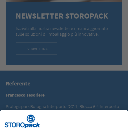
NEWSLETTER STOROPACK
Iscriviti alla nostra newsletter e rimani aggiornato
sulle soluzioni di imballaggio più innovative.
ISCRIVITI ORA
Referente
Francesco Tesoriere
Prologispark Bologna Interporto DC11, Blocco 6.4 Interporto
40010 Bentivoglio (BO)
T +39 051 6832100
francesco.tesoriere@storopack.com